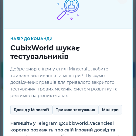
Відкрийте світ точності з модом Minecraft Bullseye!
Створюйте унікальні завдання для стрільби,
НАБІР ДО КОМАНДИ
покращуйте свої навички та отримуйте нові враження
CubixWorld шукає
від гри.
тестувальників
11 лип 2025 р., 16:38
Детальніше
Добре знаєте ігри у стилі Minecraft, любите
тривале виживання та мініігри? Шукаємо
досвідчених гравців для тривалого закритого
тестування ігрових механік, систем розвитку та
RE-Sound
[1.12.2]
режимів на різних етапах.
Досвід у Minecraft
Тривале тестування
Мініігри
Напишіть у Telegram @cubixworld_vacancies і
коротко розкажіть про свій ігровий досвід та