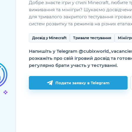
Добре знаєте ігри у стилі Minecraft, любите 
виживання та мініігри? Шукаємо досвідчени
→
для тривалого закритого тестування ігрових
систем розвитку та режимів на різних етапах
Досвід у Minecraft
Тривале тестування
Мінііг
Напишіть у Telegram @cubixworld_vacancies
розкажіть про свій ігровий досвід та готов
регулярно брати участь у тестуванні.
Подати заявку в Telegram
( Onl
aft\mods
ac ( Onl