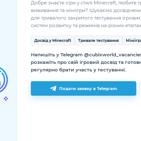
Добре знаєте ігри у стилі Minecraft, любите 
виживання та мініігри? Шукаємо досвідчени
для тривалого закритого тестування ігрових
систем розвитку та режимів на різних етапах
Досвід у Minecraft
Тривале тестування
Мінііг
Напишіть у Telegram @cubixworld_vacancies
розкажіть про свій ігровий досвід та готов
регулярно брати участь у тестуванні.
Подати заявку в Telegram
aft\mods