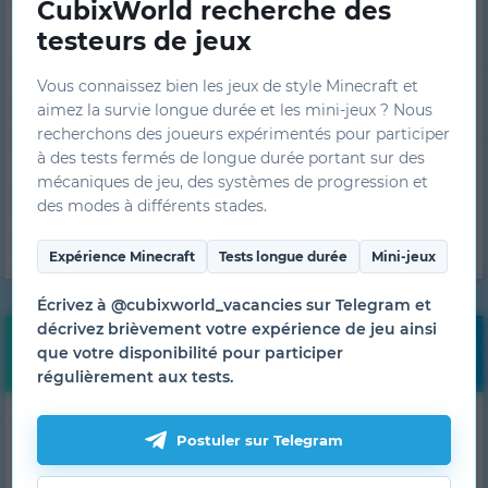
CubixWorld recherche des
Liste des bannissements
testeurs de jeux
Vous connaissez bien les jeux de style Minecraft et
FAQ
aimez la survie longue durée et les mini-jeux ? Nous
recherchons des joueurs expérimentés pour participer
à des tests fermés de longue durée portant sur des
Support technique
mécaniques de jeu, des systèmes de progression et
des modes à différents stades.
Équipe du projet
Expérience Minecraft
Tests longue durée
Mini-jeux
Écrivez à @cubixworld_vacancies sur Telegram et
décrivez brièvement votre expérience de jeu ainsi
que votre disponibilité pour participer
Bonus gratuits
régulièrement aux tests.
Obtenez des bonus
Postuler sur Telegram
quotidiens !