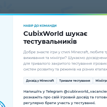
НАБІР ДО КОМАНДИ
CubixWorld шукає
тестувальників
Добре знаєте ігри у стилі Minecraft, любите 
виживання та мініігри? Шукаємо досвідчени
для тривалого закритого тестування ігрових
систем розвитку та режимів на різних етапах
Досвід у Minecraft
Тривале тестування
Мінііг
Напишіть у Telegram @cubixworld_vacancies
розкажіть про свій ігровий досвід та готов
регулярно брати участь у тестуванні.