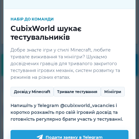
Отримуй щоденні
бонуси!
НАБІР ДО КОМАНДИ
CubixWorld шукає
ОТРИМАТИ
тестувальників
Добре знаєте ігри у стилі Minecraft, любите
тривале виживання та мініігри? Шукаємо
досвідчених гравців для тривалого закритого
Моніторинг
тестування ігрових механік, систем розвитку та
режимів на різних етапах.
66
1.7.10
HiTech
Досвід у Minecraft
1 сервер
Тривале тестування
Мініігри
з 500
Напишіть у Telegram @cubixworld_vacancies і
32
1.7.10
SkyTech
коротко розкажіть про свій ігровий досвід та
1 сервер
готовність регулярно брати участь у тестуванні.
з 300
91
1.7.10
TechnoMagic
Подати заявку в Telegram