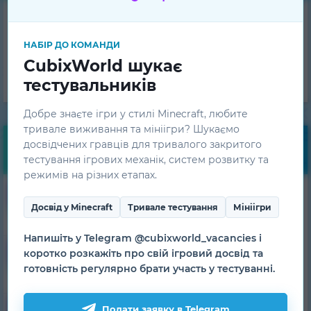
Отримуй щоденні
бонуси!
НАБІР ДО КОМАНДИ
CubixWorld шукає
ОТРИМАТИ
тестувальників
Добре знаєте ігри у стилі Minecraft, любите
тривале виживання та мініігри? Шукаємо
досвідчених гравців для тривалого закритого
Моніторинг
тестування ігрових механік, систем розвитку та
режимів на різних етапах.
64
1.7.10
HiTech
Досвід у Minecraft
Тривале тестування
Мініігри
1 сервер
з 500
Напишіть у Telegram @cubixworld_vacancies і
47
1.7.10
SkyTech
коротко розкажіть про свій ігровий досвід та
1 сервер
готовність регулярно брати участь у тестуванні.
з 300
1.7.10
TechnoMagic
Подати заявку в Telegram