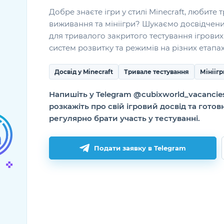
Добре знаєте ігри у стилі Minecraft, любите 
виживання та мініігри? Шукаємо досвідчени
для тривалого закритого тестування ігрових
систем розвитку та режимів на різних етапах
Досвід у Minecraft
Тривале тестування
Мінііг
Напишіть у Telegram @cubixworld_vacancies
розкажіть про свій ігровий досвід та готов
регулярно брати участь у тестуванні.
Подати заявку в Telegram