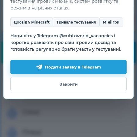
тестування ігрових механік, систем розвитку та
режимів на різних етапах.
Забув пароль
Досвід у Minecraft
Тривале тестування
Мініігри
Напишіть у Telegram @cubixworld_vacancies і
коротко розкажіть про свій ігровий досвід та
готовність регулярно брати участь у тестуванні.
Навігація
Подати заявку в Telegram
Скачати лаунчер
Закрити
Моди
Скіни
Плащі