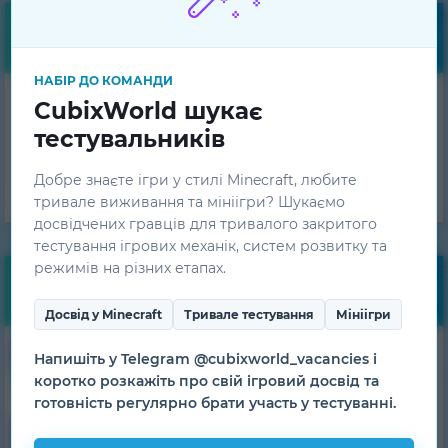
Безкоштовні бонуси
НАБІР ДО КОМАНДИ
Отримуй щоденні
CubixWorld шукає
бонуси!
тестувальників
ОТРИМАТИ
Добре знаєте ігри у стилі Minecraft, любите
тривале виживання та мініігри? Шукаємо
досвідчених гравців для тривалого закритого
тестування ігрових механік, систем розвитку та
режимів на різних етапах.
Моніторинг
Досвід у Minecraft
Тривале тестування
Мініігри
20
1.7.10
HiTech
Напишіть у Telegram @cubixworld_vacancies і
1 сервер
коротко розкажіть про свій ігровий досвід та
з 500
готовність регулярно брати участь у тестуванні.
8
1.7.10
SkyTech