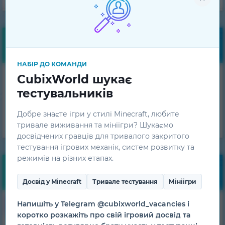
Безкоштовні бонуси
НАБІР ДО КОМАНДИ
CubixWorld шукає
Отримуй щоденні
тестувальників
бонуси!
ОТРИМАТИ
Добре знаєте ігри у стилі Minecraft, любите
тривале виживання та мініігри? Шукаємо
досвідчених гравців для тривалого закритого
тестування ігрових механік, систем розвитку та
режимів на різних етапах.
Моніторинг
Досвід у Minecraft
Тривале тестування
Мініігри
86
1.7.10
HiTech
Напишіть у Telegram @cubixworld_vacancies і
коротко розкажіть про свій ігровий досвід та
1 сервер
з 500