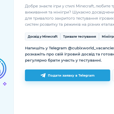
Добре знаєте ігри у стилі Minecraft, любите 
виживання та мініігри? Шукаємо досвідчени
для тривалого закритого тестування ігрових
систем розвитку та режимів на різних етапах
Досвід у Minecraft
Тривале тестування
Мінііг
Напишіть у Telegram @cubixworld_vacancies
розкажіть про свій ігровий досвід та готов
регулярно брати участь у тестуванні.
Подати заявку в Telegram