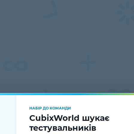
НАБІР ДО КОМАНДИ
CubixWorld шукає
тестувальників