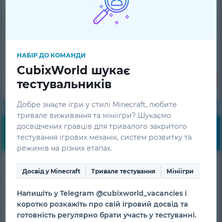
Увійти
Реєстрація
НАБІР ДО КОМАНДИ
CubixWorld шукає
Забув пароль
тестувальників
Добре знаєте ігри у стилі Minecraft, любите
тривале виживання та мініігри? Шукаємо
досвідчених гравців для тривалого закритого
Навігація
тестування ігрових механік, систем розвитку та
режимів на різних етапах.
Скачати лаунчер
Досвід у Minecraft
Тривале тестування
Мініігри
Напишіть у Telegram @cubixworld_vacancies і
Моди
коротко розкажіть про свій ігровий досвід та
готовність регулярно брати участь у тестуванні.