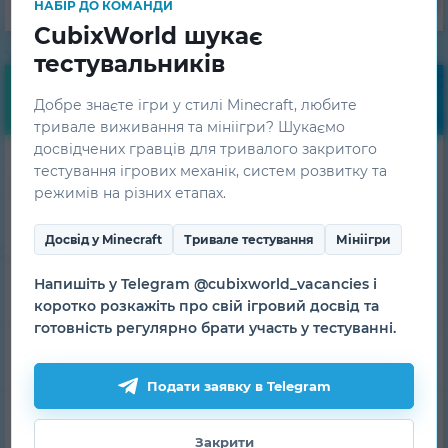
НАБІР ДО КОМАНДИ
CubixWorld шукає
тестувальників
Навігація
Добре знаєте ігри у стилі Minecraft, любите
тривале виживання та мініігри? Шукаємо
досвідчених гравців для тривалого закритого
Скачати лаунчер
тестування ігрових механік, систем розвитку та
режимів на різних етапах.
Моди
Досвід у Minecraft
Тривале тестування
Мініігри
Напишіть у Telegram @cubixworld_vacancies і
Скіни
коротко розкажіть про свій ігровий досвід та
готовність регулярно брати участь у тестуванні.
Плащі
Подати заявку в Telegram
Рейтинг гравців
Закрити