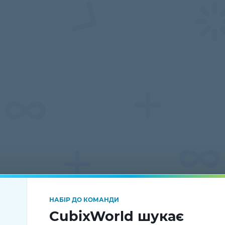
НАБІР ДО КОМАНДИ
CubixWorld шукає