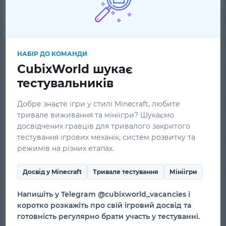
Скіни
НАБІР ДО КОМАНДИ
Плащі
CubixWorld шукає
тестувальників
Рейтинг гравців
Добре знаєте ігри у стилі Minecraft, любите
тривале виживання та мініігри? Шукаємо
Банліст
досвідчених гравців для тривалого закритого
тестування ігрових механік, систем розвитку та
режимів на різних етапах.
Питання-Відповідь
Досвід у Minecraft
Тривале тестування
Мініігри
Технічна підтримка
Напишіть у Telegram @cubixworld_vacancies і
коротко розкажіть про свій ігровий досвід та
готовність регулярно брати участь у тестуванні.
Команда проєкту