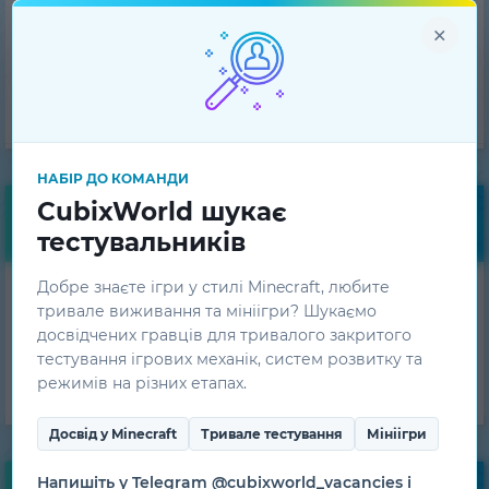
×
Технічна підтримка
Команда проєкту
НАБІР ДО КОМАНДИ
CubixWorld шукає
Безкоштовні бонуси
тестувальників
Добре знаєте ігри у стилі Minecraft, любите
Отримуй щоденні
тривале виживання та мініігри? Шукаємо
бонуси!
досвідчених гравців для тривалого закритого
тестування ігрових механік, систем розвитку та
ОТРИМАТИ
режимів на різних етапах.
Досвід у Minecraft
Тривале тестування
Мініігри
Напишіть у Telegram @cubixworld_vacancies і