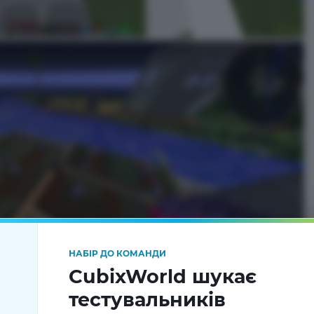
НАБІР ДО КОМАНДИ
CubixWorld шукає
тестувальників