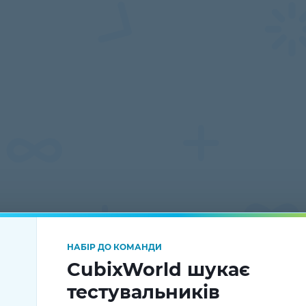
НАБІР ДО КОМАНДИ
CubixWorld шукає
тестувальників