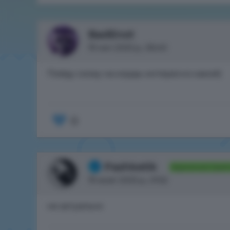
BadEnot
19 лип 2025 р., 06:40
Пойду схожу на корды интересно какой)
0
Pashketik
Администрато
19 жовт 2025 р., 01:52
не актуально