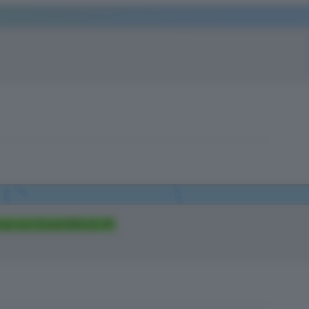
р на OceanBlock #1