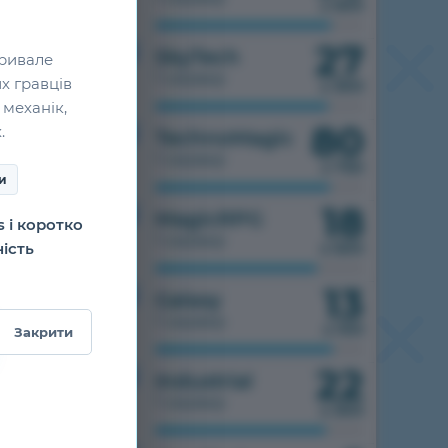
з 500
27
1.7.10
SkyTech
тривале
1 сервер
х гравців
з 300
 механік,
80
.
1.7.10
TechnoMagic
1 сервер
з 750
ри
18
1.7.10
MagicRPG
 і коротко
1 сервер
ність
з 500
13
1.7.10
Galaxy
1 сервер
з 100
Закрити
22
1.7.10
Industrial
1 сервер
з 300