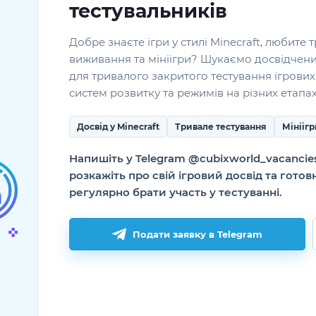
тестувальників
Добре знаєте ігри у стилі Minecraft, любите 
виживання та мініігри? Шукаємо досвідчени
для тривалого закритого тестування ігрових
систем розвитку та режимів на різних етапах
Досвід у Minecraft
Тривале тестування
Мінііг
Напишіть у Telegram @cubixworld_vacancies
розкажіть про свій ігровий досвід та готов
регулярно брати участь у тестуванні.
Подати заявку в Telegram