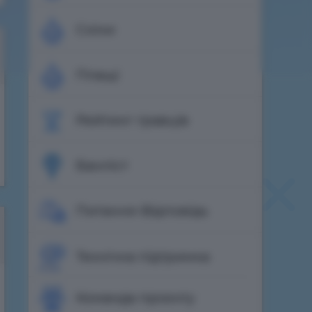
Скіни
Плащі
Рейтинг гравців
Банліст
Питання-Відповідь
Технічна підтримка
Команда проєкту