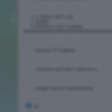
x: 5469 z: 1267 y: 68
Toji567
Pixelmon 1.12.2 1 сервер
===================================
больше 72 товаров
магазин выглядит цивильно.
создан после 14 дней вайпа
0