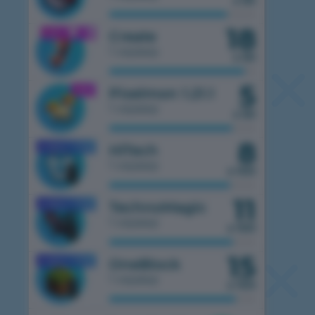
з 50
18
1.21.1
Create
1 сервер
з 50
5
1.21.1
Pixelmon 1.21.1
1 сервер
з 50
8
1.7.10
HiTech
MOBILE
1 сервер
з 100
11
1.7.10
TechnoMagic
MOBILE
1 сервер
з 100
15
1.7.10
OneBlock
MOBILE
1 сервер
з 100