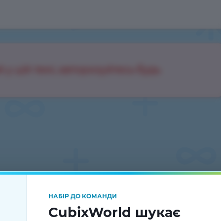
 у цій темі, авторизуйтесь будь
НАБІР ДО КОМАНДИ
CubixWorld шукає