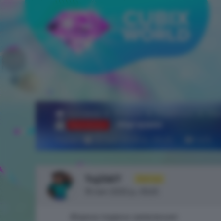
Головна
Форум
Pixelmon
Ма
Магазин
Відмовлено
Toji567
19 лип 2025 р., 05:25
1415
Toji567
Автор
19 лип 2025 р., 05:25
Форма подачи заявления: