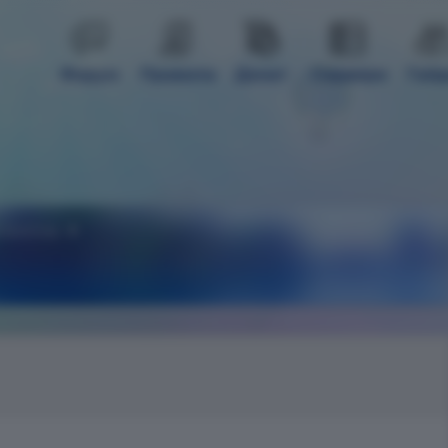
Форум
Правила
Донат
Сервери
Гай
газины