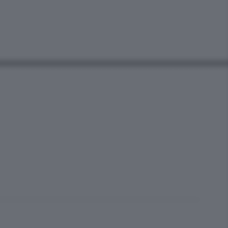
=============================================