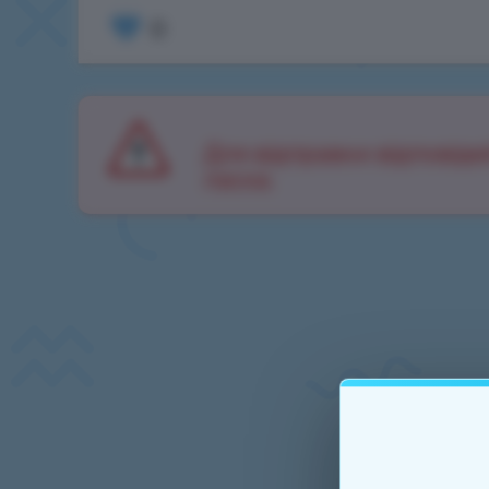
0
Для відправки відповідей
ласка.