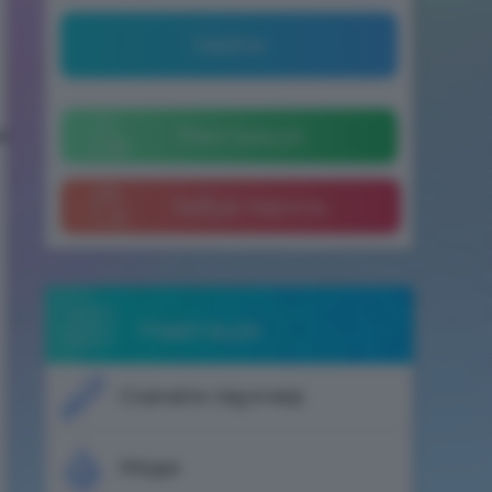
Увійти
Реєстрація
=
Забув пароль
Навігація
Скачати лаунчер
Моди