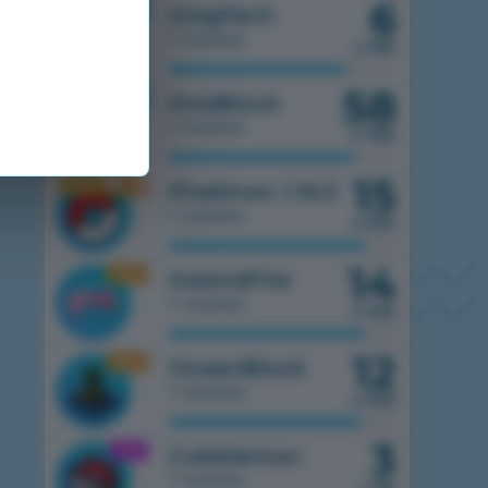
6
1.7.10
GregTech
1 сервер
з 150
58
1.7.10
OneBlock
1 сервер
з 750
15
1.16.5
Pixelmon 1.16.5
1 сервер
з 100
14
1.16.5
IceAndFire
1 сервер
з 100
12
1.16.5
OceanBlock
1 сервер
з 100
3
1.21.1
Cobblemon
1 сервер