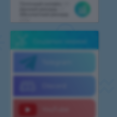
Поточний онлайн:
381
Денний рекорд:
411
Абсолютний рекорд:
2062
Соціальні мережі
Telegram
Discord
YouTube