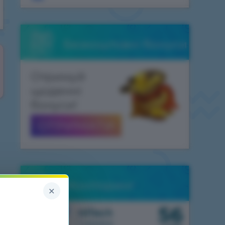
Безкоштовні бонуси
Отримуй
щоденні
бонуси!
ОТРИМАТИ
Моніторинг
×
56
1.7.10
HiTech
1 сервер