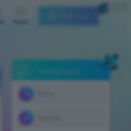
Українська
Почати гру
ди
Відео
Авторизація