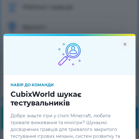
Рейтинг гравців
Банліст
×
Питання-Відповідь
Технічна підтримка
Команда проєкту
НАБІР ДО КОМАНДИ
CubixWorld шукає
тестувальників
Добре знаєте ігри у стилі Minecraft, любите
Безкоштовні бонуси
тривале виживання та мініігри? Шукаємо
досвідчених гравців для тривалого закритого
тестування ігрових механік, систем розвитку та