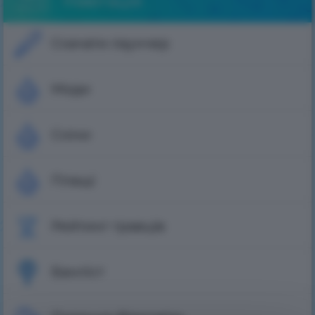
Навігація
Скачати лаунчер
Моди
Скіни
Плащі
Рейтинг гравців
Банліст