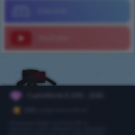
Discord
YouTube
CubixWorld © 2015 - 2026
CEO:
ceo@cubixworld.net
Авторські права на Minecraft та
пов'язані з ним зображення належать
Mojang та Microsoft. НЕ Є ОФІЦІЙНИМ