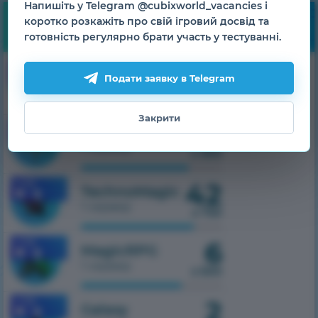
Напишіть у Telegram @cubixworld_vacancies і
коротко розкажіть про свій ігровий досвід та
Моніторинг
готовність регулярно брати участь у тестуванні.
21
1.7.10
HiTech
Подати заявку в Telegram
1 сервер
з 500
Закрити
9
1.7.10
SkyTech
1 сервер
з 300
42
1.7.10
TechnoMagic
1 сервер
з 750
6
1.7.10
MagicRPG
1 сервер
з 500
2
1.7.10
Galaxy