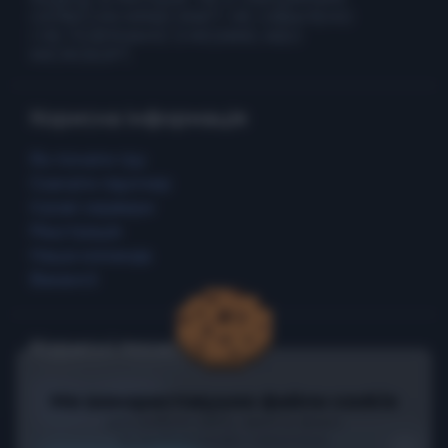
СЕРВІСОМ MINECRAFT. НЕ СХВАЛЕНО
І НЕ ПОВ'ЯЗАНО З MOJANG АБО
MICROSOFT.
Корисна інформація
Як почати гру
Скачати лаунчер
Ігрові сервери
Реєстрація
Наша команда
Вакансії
Корисні посилання
Промо сторінка
Ми використовуємо файли cookie
Правила гри
для роботи сайту, захисту форм
Угода користувача
та необовʼязкової статистики.