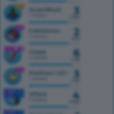
3
1.16.5
OceanBlock
1 сервер
з 100
2
1.21.1
Cobblemon
1 сервер
з 50
6
1.21.1
Create
1 сервер
з 50
3
1.21.1
Pixelmon 1.21.1
1 сервер
з 50
4
MOBILE
HiTech
1.7.10
1 сервер
з 100
MOBILE