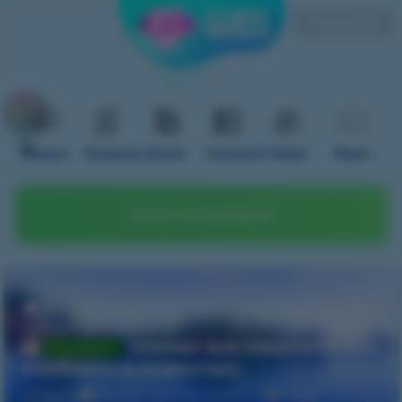
Українська
Форум
Правила
Донат
Сервери
Гайди
Відео
Грати на телефоні
Головна
Форум
Вопросы и ответы
Вопросы по игре
сломал все накопители с
Розглянуто
ячейками в инвентарь
NeKr0s
26 квіт 2025 р., 02:27
1066