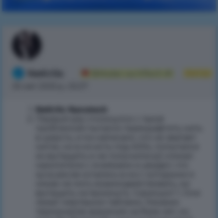
NeKr0s
Автор
BModer на HiTech #1
26 квіт 2025 р., 02:27
NeKr0s Nanotech
Первый раз столкнулся с такой
проблемой) пытался перекрафтить нить
в шерсть, и мэ написало, что не хватает
ниток, но в мэ есть под 400к, попытался
их вытащить и не получилось)) сломал
накопители с ячейками и увидел, что
куча ресов остались в мэ с которыми я
никак не могу взаимодействовать, ни
вытащить ни выкинуть. Скриншот 1. Они
лежат мёртвыми тайлами. Никаких
терминалов хранения на базе нет, но