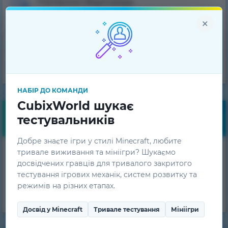
Питання-Відповідь
×
Технічна підтримка
Команда проєкту
НАБІР ДО КОМАНДИ
CubixWorld шукає
тестувальників
Безкоштовні бонуси
Добре знаєте ігри у стилі Minecraft, любите
Отримуй щоденні
тривале виживання та мініігри? Шукаємо
досвідчених гравців для тривалого закритого
бонуси!
тестування ігрових механік, систем розвитку та
ОТРИМАТИ
режимів на різних етапах.
Досвід у Minecraft
Тривале тестування
Мініігри