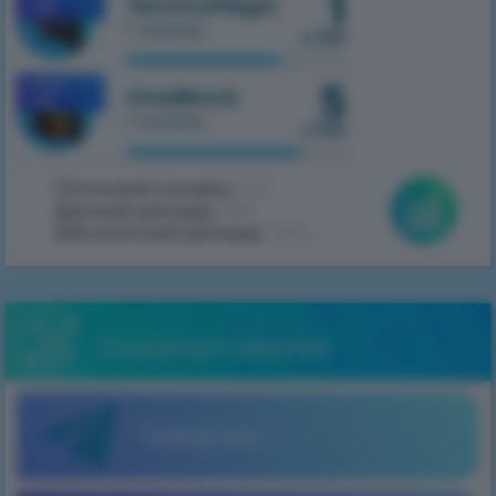
1
TechnoMagic
1.7.10
1 сервер
з 100
5
MOBILE
OneBlock
1.7.10
1 сервер
з 100
Поточний онлайн:
143
Денний рекорд:
394
Абсолютний рекорд:
2062
Соціальні мережі
Telegram