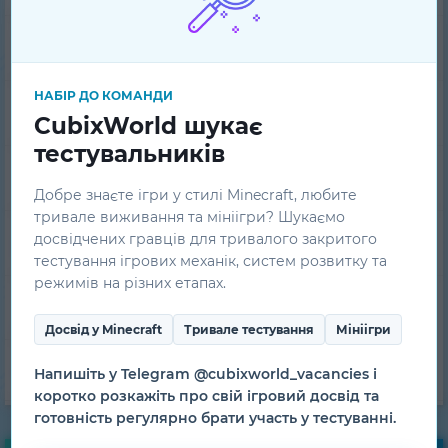
Плащі
НАБІР ДО КОМАНДИ
Рейтинг гравців
CubixWorld шукає
тестувальників
Банліст
Добре знаєте ігри у стилі Minecraft, любите
тривале виживання та мініігри? Шукаємо
досвідчених гравців для тривалого закритого
Питання-Відповідь
тестування ігрових механік, систем розвитку та
режимів на різних етапах.
Технічна підтримка
Досвід у Minecraft
Тривале тестування
Мініігри
Команда проєкту
Напишіть у Telegram @cubixworld_vacancies і
коротко розкажіть про свій ігровий досвід та
готовність регулярно брати участь у тестуванні.