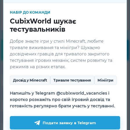
бонуси!
НАБІР ДО КОМАНДИ
ОТРИМАТИ
CubixWorld шукає
тестувальників
Добре знаєте ігри у стилі Minecraft, любите
тривале виживання та мініігри? Шукаємо
Моніторинг
досвідчених гравців для тривалого закритого
тестування ігрових механік, систем розвитку та
83
1.7.10
режимів на різних етапах.
HiTech
1 сервер
з 500
Досвід у Minecraft
Тривале тестування
Мініігри
32
1.7.10
SkyTech
Напишіть у Telegram @cubixworld_vacancies і
1 сервер
коротко розкажіть про свій ігровий досвід та
з 300
готовність регулярно брати участь у тестуванні.
117
1.7.10
TechnoMagic
Подати заявку в Telegram
1 сервер
з 750