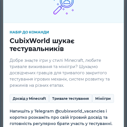
Скіни
НАБІР ДО КОМАНДИ
Плащі
CubixWorld шукає
тестувальників
Рейтинг гравців
Добре знаєте ігри у стилі Minecraft, любите
тривале виживання та мініігри? Шукаємо
Банліст
досвідчених гравців для тривалого закритого
тестування ігрових механік, систем розвитку та
режимів на різних етапах.
Питання-Відповідь
Досвід у Minecraft
Тривале тестування
Мініігри
Технічна підтримка
Напишіть у Telegram @cubixworld_vacancies і
коротко розкажіть про свій ігровий досвід та
готовність регулярно брати участь у тестуванні.
Команда проєкту