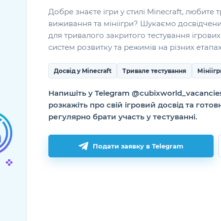
Добре знаєте ігри у стилі Minecraft, любите 
виживання та мініігри? Шукаємо досвідчени
для тривалого закритого тестування ігрових
систем розвитку та режимів на різних етапах
Досвід у Minecraft
Тривале тестування
Мінііг
Напишіть у Telegram @cubixworld_vacancies
розкажіть про свій ігровий досвід та готов
регулярно брати участь у тестуванні.
Подати заявку в Telegram