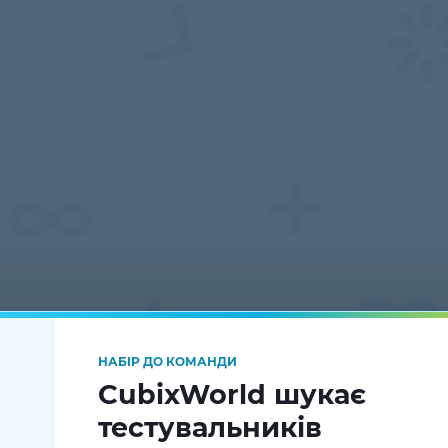
НАБІР ДО КОМАНДИ
CubixWorld шукає
тестувальників