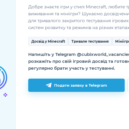
Добре знаєте ігри у стилі Minecraft, любите 
виживання та мініігри? Шукаємо досвідчени
для тривалого закритого тестування ігрових
систем розвитку та режимів на різних етапах
Досвід у Minecraft
Тривале тестування
Мінііг
Напишіть у Telegram @cubixworld_vacancies
розкажіть про свій ігровий досвід та готов
регулярно брати участь у тестуванні.
Подати заявку в Telegram