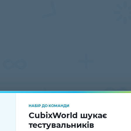
НАБІР ДО КОМАНДИ
CubixWorld шукає
тестувальників