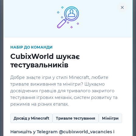
×
Моди
Скіни
НАБІР ДО КОМАНДИ
Плащі
CubixWorld шукає
тестувальників
Рейтинг гравців
Добре знаєте ігри у стилі Minecraft, любите
тривале виживання та мініігри? Шукаємо
Банліст
досвідчених гравців для тривалого закритого
тестування ігрових механік, систем розвитку та
режимів на різних етапах.
Питання-Відповідь
Досвід у Minecraft
Тривале тестування
Мініігри
Технічна підтримка
Напишіть у Telegram @cubixworld_vacancies і