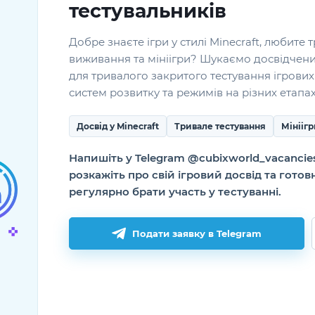
тестувальників
Добре знаєте ігри у стилі Minecraft, любите 
виживання та мініігри? Шукаємо досвідчени
для тривалого закритого тестування ігрових
систем розвитку та режимів на різних етапах
Досвід у Minecraft
Тривале тестування
Мінііг
Напишіть у Telegram @cubixworld_vacancies
розкажіть про свій ігровий досвід та готов
регулярно брати участь у тестуванні.
Подати заявку в Telegram