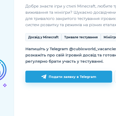
Добре знаєте ігри у стилі Minecraft, любите 
виживання та мініігри? Шукаємо досвідчени
для тривалого закритого тестування ігрових
систем розвитку та режимів на різних етапах
Досвід у Minecraft
Тривале тестування
Мінііг
Напишіть у Telegram @cubixworld_vacancies
розкажіть про свій ігровий досвід та готов
регулярно брати участь у тестуванні.
Подати заявку в Telegram