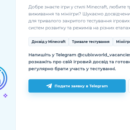
 у цій темі, авторизуйтесь будь
Добре знаєте ігри у стилі Minecraft, любите 
виживання та мініігри? Шукаємо досвідчени
для тривалого закритого тестування ігрових
систем розвитку та режимів на різних етапах
Досвід у Minecraft
Тривале тестування
Мінііг
Напишіть у Telegram @cubixworld_vacancies
розкажіть про свій ігровий досвід та готов
регулярно брати участь у тестуванні.
Подати заявку в Telegram