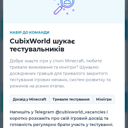
Команда проєкту
Безкоштовні бонуси
НАБІР ДО КОМАНДИ
CubixWorld шукає
тестувальників
Отримуй щоденні
бонуси!
Добре знаєте ігри у стилі Minecraft, любите
тривале виживання та мініігри? Шукаємо
ОТРИМАТИ
досвідчених гравців для тривалого закритого
тестування ігрових механік, систем розвитку та
режимів на різних етапах.
Досвід у Minecraft
Тривале тестування
Мініігри
Моніторинг
Напишіть у Telegram @cubixworld_vacancies і
23
1.7.10
коротко розкажіть про свій ігровий досвід та
HiTech
готовність регулярно брати участь у тестуванні.
1 сервер