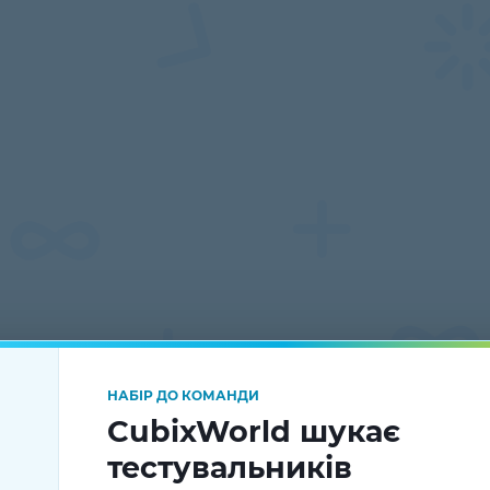
НАБІР ДО КОМАНДИ
CubixWorld шукає
тестувальників