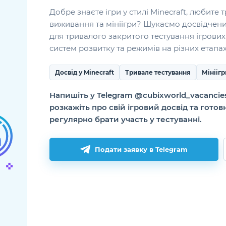
Добре знаєте ігри у стилі Minecraft, любите 
виживання та мініігри? Шукаємо досвідчени
для тривалого закритого тестування ігрових
систем розвитку та режимів на різних етапах
Досвід у Minecraft
Тривале тестування
Мінііг
Напишіть у Telegram @cubixworld_vacancies
розкажіть про свій ігровий досвід та готов
регулярно брати участь у тестуванні.
Подати заявку в Telegram