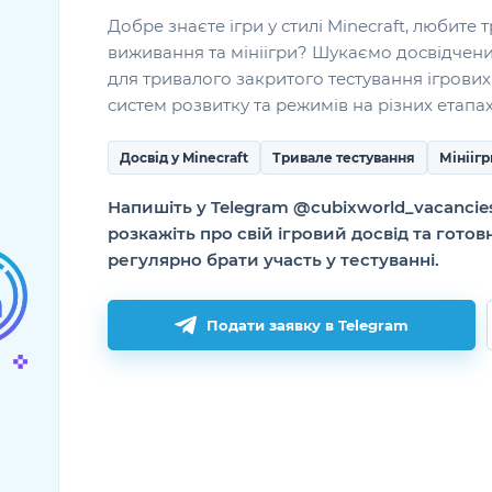
Добре знаєте ігри у стилі Minecraft, любите 
виживання та мініігри? Шукаємо досвідчени
для тривалого закритого тестування ігрових
систем розвитку та режимів на різних етапах
Досвід у Minecraft
Тривале тестування
Мінііг
Напишіть у Telegram @cubixworld_vacancies
розкажіть про свій ігровий досвід та готов
регулярно брати участь у тестуванні.
Подати заявку в Telegram