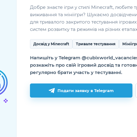
Добре знаєте ігри у стилі Minecraft, любите 
виживання та мініігри? Шукаємо досвідчени
для тривалого закритого тестування ігрових
систем розвитку та режимів на різних етапах
Досвід у Minecraft
Тривале тестування
Мінііг
Напишіть у Telegram @cubixworld_vacancies
розкажіть про свій ігровий досвід та готов
регулярно брати участь у тестуванні.
Подати заявку в Telegram