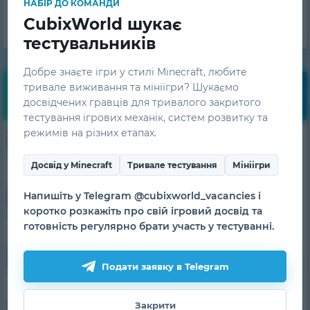
НАБІР ДО КОМАНДИ
ОТРИМАТИ
CubixWorld шукає
тестувальників
Добре знаєте ігри у стилі Minecraft, любите
тривале виживання та мініігри? Шукаємо
Моніторинг
досвідчених гравців для тривалого закритого
тестування ігрових механік, систем розвитку та
режимів на різних етапах.
34
1.7.10
HiTech
1 сервер
з 500
Досвід у Minecraft
Тривале тестування
Мініігри
21
1.7.10
Напишіть у Telegram @cubixworld_vacancies і
SkyTech
коротко розкажіть про свій ігровий досвід та
1 сервер
з 300
готовність регулярно брати участь у тестуванні.
66
1.7.10
TechnoMagic
Подати заявку в Telegram
1 сервер
з 750
Закрити
1.7.10