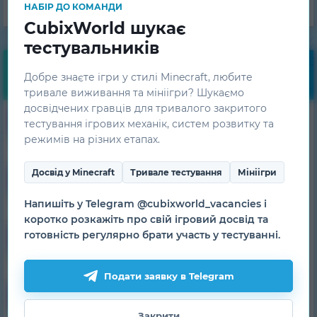
НАБІР ДО КОМАНДИ
CubixWorld шукає
тестувальників
Моніторинг
Добре знаєте ігри у стилі Minecraft, любите
тривале виживання та мініігри? Шукаємо
досвідчених гравців для тривалого закритого
57
1.7.10
HiTech
тестування ігрових механік, систем розвитку та
1 сервер
режимів на різних етапах.
з 500
21
1.7.10
Досвід у Minecraft
Тривале тестування
Мініігри
SkyTech
1 сервер
з 300
Напишіть у Telegram @cubixworld_vacancies і
коротко розкажіть про свій ігровий досвід та
77
1.7.10
готовність регулярно брати участь у тестуванні.
TechnoMagic
1 сервер
з 750
Подати заявку в Telegram
15
1.7.10
MagicRPG
1 сервер
Закрити