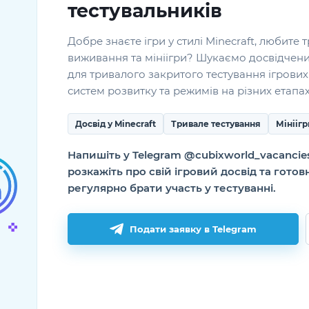
тестувальників
Добре знаєте ігри у стилі Minecraft, любите 
виживання та мініігри? Шукаємо досвідчени
для тривалого закритого тестування ігрових
систем розвитку та режимів на різних етапах
Досвід у Minecraft
Тривале тестування
Мінііг
Напишіть у Telegram @cubixworld_vacancies
розкажіть про свій ігровий досвід та готов
регулярно брати участь у тестуванні.
Подати заявку в Telegram