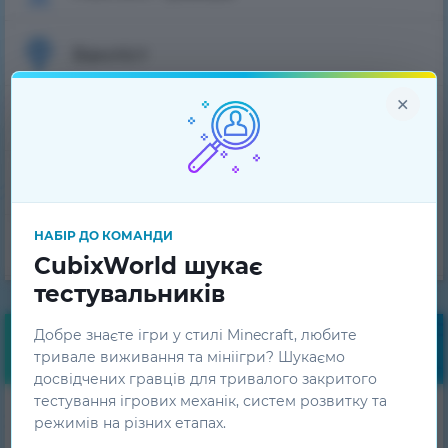
Банліст
×
Питання-Відповідь
Технічна підтримка
НАБІР ДО КОМАНДИ
Команда проєкту
CubixWorld шукає
тестувальників
Добре знаєте ігри у стилі Minecraft, любите
Безкоштовні бонуси
тривале виживання та мініігри? Шукаємо
досвідчених гравців для тривалого закритого
тестування ігрових механік, систем розвитку та
Отримуй щоденні
режимів на різних етапах.
бонуси!