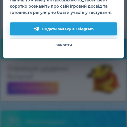
Технічна підтримка
коротко розкажіть про свій ігровий досвід та
готовність регулярно брати участь у тестуванні.
Команда проєкту
Подати заявку в Telegram
Закрити
Безкоштовні бонуси
Отримуй щоденні
бонуси!
ОТРИМАТИ
Моніторинг