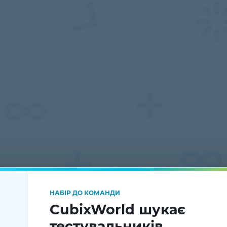
НАБІР ДО КОМАНДИ
CubixWorld шукає
тестувальників