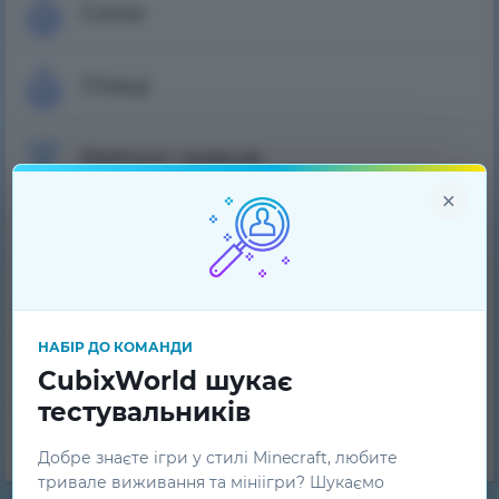
Скіни
Плащі
Рейтинг гравців
×
Банліст
Питання-Відповідь
НАБІР ДО КОМАНДИ
Технічна підтримка
CubixWorld шукає
тестувальників
Команда проєкту
Добре знаєте ігри у стилі Minecraft, любите
тривале виживання та мініігри? Шукаємо