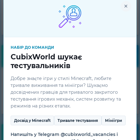
×
Технічна підтримка
Команда проєкту
НАБІР ДО КОМАНДИ
CubixWorld шукає
Безкоштовні бонуси
тестувальників
Отримуй щоденні
Добре знаєте ігри у стилі Minecraft, любите
бонуси!
тривале виживання та мініігри? Шукаємо
досвідчених гравців для тривалого закритого
ОТРИМАТИ
тестування ігрових механік, систем розвитку та
режимів на різних етапах.
Досвід у Minecraft
Тривале тестування
Мініігри
Напишіть у Telegram @cubixworld_vacancies і
Моніторинг