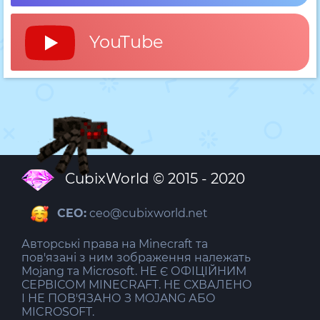
YouTube
CubixWorld © 2015 - 2026
CEO:
ceo@cubixworld.net
Авторські права на Minecraft та
пов'язані з ним зображення належать
Mojang та Microsoft. НЕ Є ОФІЦІЙНИМ
СЕРВІСОМ MINECRAFT. НЕ СХВАЛЕНО
І НЕ ПОВ'ЯЗАНО З MOJANG АБО
MICROSOFT.