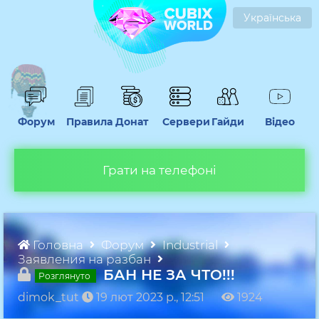
Українська
Форум
Правила
Донат
Сервери
Гайди
Відео
Грати на телефоні
Головна
Форум
Industrial
Заявления на разбан
БАН НЕ ЗА ЧТО!!!
Розглянуто
dimok_tut
19 лют 2023 р., 11:51
1924