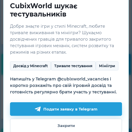
CubixWorld шукає
тестувальників
Технічна підтримка
Добре знаєте ігри у стилі Minecraft, любите
тривале виживання та мініігри? Шукаємо
Команда проєкту
досвідчених гравців для тривалого закритого
тестування ігрових механік, систем розвитку та
режимів на різних етапах.
Безкоштовні бонуси
Досвід у Minecraft
Тривале тестування
Мініігри
Напишіть у Telegram @cubixworld_vacancies і
Отримуй щоденні
коротко розкажіть про свій ігровий досвід та
бонуси!
готовність регулярно брати участь у тестуванні.
ОТРИМАТИ
Подати заявку в Telegram
Закрити