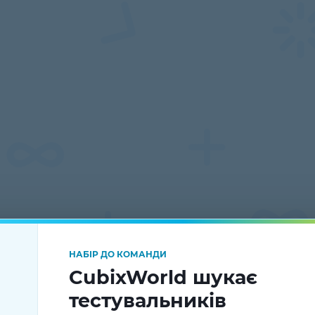
НАБІР ДО КОМАНДИ
CubixWorld шукає
тестувальників