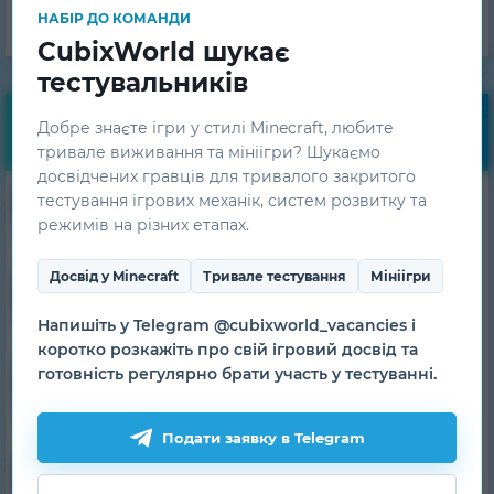
ОТРИМАТИ
НАБІР ДО КОМАНДИ
CubixWorld шукає
тестувальників
Добре знаєте ігри у стилі Minecraft, любите
Моніторинг
тривале виживання та мініігри? Шукаємо
досвідчених гравців для тривалого закритого
55
1.7.10
тестування ігрових механік, систем розвитку та
HiTech
режимів на різних етапах.
1 сервер
з 500
Досвід у Minecraft
Тривале тестування
Мініігри
31
1.7.10
SkyTech
1 сервер
Напишіть у Telegram @cubixworld_vacancies і
з 300
коротко розкажіть про свій ігровий досвід та
готовність регулярно брати участь у тестуванні.
87
1.7.10
TechnoMagic
1 сервер
з 750
Подати заявку в Telegram
16
1.7.10
MagicRPG