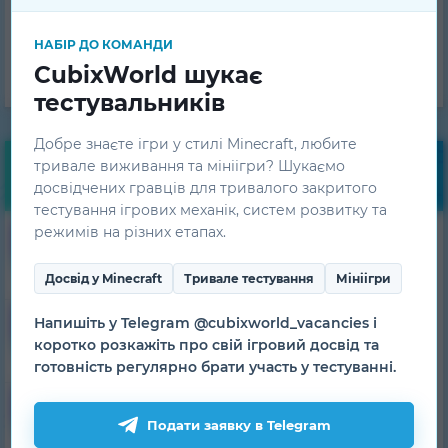
бонуси!
НАБІР ДО КОМАНДИ
ОТРИМАТИ
CubixWorld шукає
тестувальників
Добре знаєте ігри у стилі Minecraft, любите
тривале виживання та мініігри? Шукаємо
Моніторинг
досвідчених гравців для тривалого закритого
тестування ігрових механік, систем розвитку та
57
1.7.10
режимів на різних етапах.
HiTech
1 сервер
з 500
Досвід у Minecraft
Тривале тестування
Мініігри
26
1.7.10
SkyTech
Напишіть у Telegram @cubixworld_vacancies і
коротко розкажіть про свій ігровий досвід та
1 сервер
з 300
готовність регулярно брати участь у тестуванні.
91
1.7.10
TechnoMagic
Подати заявку в Telegram
1 сервер
з 750